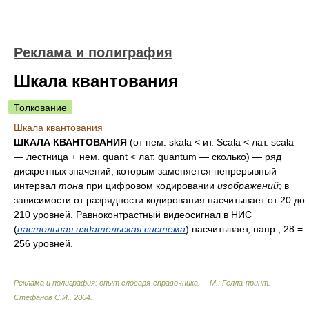
Реклама и полиграфия
Шкала квантования
Толкование
Шкала квантования
ШКАЛА КВАНТОВАНИЯ
(от нем. skala < ит. Scala < лат. scala
— лестница + нем. quant < лат. quantum — сколько) — ряд
дискретных значений, которым заменяется непрерывный
интервал
тона
при цифровом кодировании
изображений
; в
зависимости от разрядности кодирования насчитывает от 20 до
210 уровней. Равноконтрастный видеосигнал в НИС
(
настольная издательская система
) насчитывает, напр., 28 =
256 уровней.
Реклама и полиграфия: опыт словаря-справочника.— М.: Гелла-принт
.
Стефанов С.И.
.
2004
.